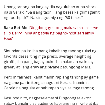
Unang tanong pa lang ay tila naguluhan at na-shock
na si Gerald, “Sa isang taon, ilang beses ka gumagamit
ng toothpick?” Na sinagot niya ng “50 times.”
Baka Bet Mo:
Dingdong gustong makasama sa serye
si Jo Berry; iniba ang style ng pagho-host sa ‘Family
Feud’
Sinundan pa ito iba pang kakaibang tanong tulad ng
favorite dessert ng mga preso, average height ng
giraffe, iba pang bagay bukod sa halaman na kulay
green, at ilang araw ang biyahe patungong Mars.
Pero in fairness, kahit mahihirap ang tanong ay game
na game pa rin itong sinagot ni Gerald. Inamin ni
Gerald na nagulat at nahirapan siya sa mga tanong.
Kasunod nito, nagpasalamat si Dingdongsa aktor
sabay bumaling sa audience kabilang na si Kylie at iba