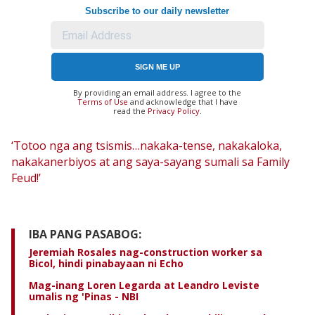
Subscribe to our daily newsletter
SIGN ME UP
By providing an email address. I agree to the
Terms of Use
and acknowledge that I have
read the
Privacy Policy
.
‘Totoo nga ang tsismis…nakaka-tense, nakakaloka,
nakakanerbiyos at ang saya-sayang sumali sa Family
Feud!’
IBA PANG PASABOG:
Jeremiah Rosales nag-construction worker sa
Bicol, hindi pinabayaan ni Echo
Mag-inang Loren Legarda at Leandro Leviste
umalis ng 'Pinas - NBI