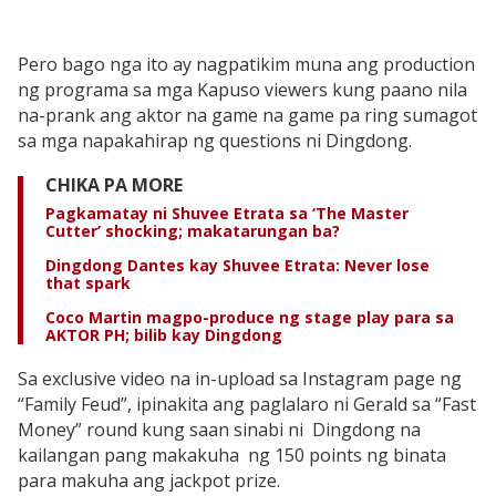
Pero bago nga ito ay nagpatikim muna ang production
ng programa sa mga Kapuso viewers kung paano nila
na-prank ang aktor na game na game pa ring sumagot
sa mga napakahirap ng questions ni Dingdong.
CHIKA PA MORE
Pagkamatay ni Shuvee Etrata sa ‘The Master
Cutter’ shocking; makatarungan ba?
Dingdong Dantes kay Shuvee Etrata: Never lose
that spark
Coco Martin magpo-produce ng stage play para sa
AKTOR PH; bilib kay Dingdong
Sa exclusive video na in-upload sa Instagram page ng
“Family Feud”, ipinakita ang paglalaro ni Gerald sa “Fast
Money” round kung saan sinabi ni Dingdong na
kailangan pang makakuha ng 150 points ng binata
para makuha ang jackpot prize.