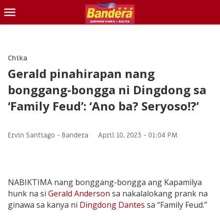
CHIKA
BALITA
Chika
Gerald pinahirapan nang
BLIND ITEM
bonggang-bongga ni Dingdong sa
LOTTO
‘Family Feud’: ‘Ano ba? Seryoso!?’
CONTACT US
INQUIRER.NET
Ervin Santiago -
Bandera
April 10, 2023 - 01:04 PM
NABIKTIMA nang bonggang-bongga ang Kapamilya
hunk na si
Gerald Anderson
sa nakalalokang prank na
ginawa sa kanya ni
Dingdong Dantes
sa “Family Feud.”