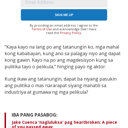
SIGN ME UP
By providing an email address. I agree to the
Terms of Use
and acknowledge that I have
read the
Privacy Policy
.
“Kaya kayo na lang po ang tatanungin ko, mga mahal
kong kababayan, kung ano sa palagay niyo ang dapat
kong gawin. Kayo na po ang magdesisyon kung sa
pulitika tayo o pelikula,” hinging payo ng aktor.
Kung ikaw ang tatanungin, dapat ba niyang pasukin
ang pulitika o mas nararapat siyang manatili sa
industriya at gumawa ng mga pelikula?
IBA PANG PASABOG:
Jake Cuenca 'nagluluksa' pag heartbroken: A piece
of you passed away