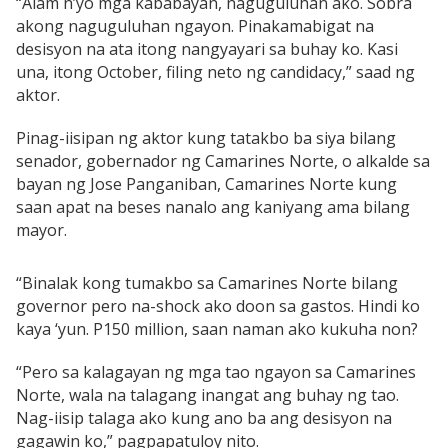
“Alam n’yo mga kababayan, naguguluhan ako. Sobra
akong naguguluhan ngayon. Pinakamabigat na
desisyon na ata itong nangyayari sa buhay ko. Kasi
una, itong October, filing neto ng candidacy,” saad ng
aktor.
Pinag-iisipan ng aktor kung tatakbo ba siya bilang
senador, gobernador ng Camarines Norte, o alkalde sa
bayan ng Jose Panganiban, Camarines Norte kung
saan apat na beses nanalo ang kaniyang ama bilang
mayor.
“Binalak kong tumakbo sa Camarines Norte bilang
governor pero na-shock ako doon sa gastos. Hindi ko
kaya ‘yun. P150 million, saan naman ako kukuha non?
“Pero sa kalagayan ng mga tao ngayon sa Camarines
Norte, wala na talagang inangat ang buhay ng tao.
Nag-iisip talaga ako kung ano ba ang desisyon na
gagawin ko,” pagpapatuloy nito.