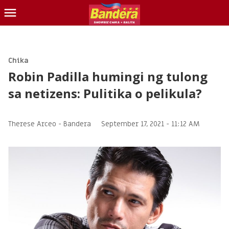
CHIKA
BALITA
Chika
Robin Padilla humingi ng tulong
BLIND ITEM
sa netizens: Pulitika o pelikula?
LOTTO
CONTACT US
Therese Arceo -
Bandera
September 17, 2021 - 11:12 AM
INQUIRER.NET