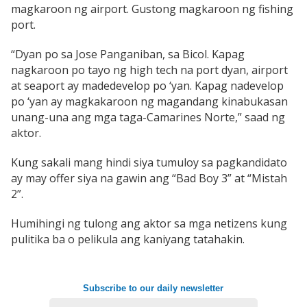
magkaroon ng airport. Gustong magkaroon ng fishing
port.
“Dyan po sa Jose Panganiban, sa Bicol. Kapag
nagkaroon po tayo ng high tech na port dyan, airport
at seaport ay madedevelop po ‘yan. Kapag nadevelop
po ‘yan ay magkakaroon ng magandang kinabukasan
unang-una ang mga taga-Camarines Norte,” saad ng
aktor.
Kung sakali mang hindi siya tumuloy sa pagkandidato
ay may offer siya na gawin ang “Bad Boy 3” at “Mistah
2”.
Humihingi ng tulong ang aktor sa mga netizens kung
pulitika ba o pelikula ang kaniyang tatahakin.
Subscribe to our daily newsletter