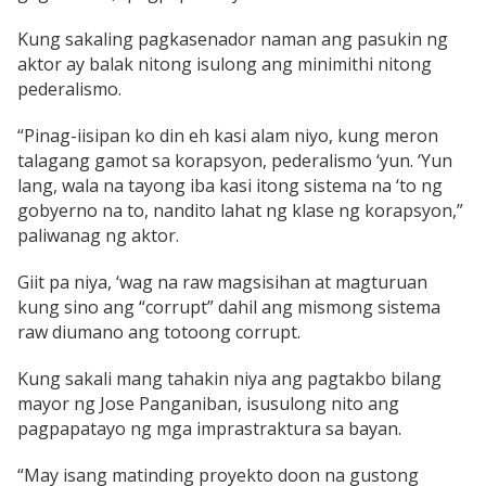
Kung sakaling pagkasenador naman ang pasukin ng
aktor ay balak nitong isulong ang minimithi nitong
pederalismo.
“Pinag-iisipan ko din eh kasi alam niyo, kung meron
talagang gamot sa korapsyon, pederalismo ‘yun. ‘Yun
lang, wala na tayong iba kasi itong sistema na ‘to ng
gobyerno na to, nandito lahat ng klase ng korapsyon,”
paliwanag ng aktor.
Giit pa niya, ‘wag na raw magsisihan at magturuan
kung sino ang “corrupt” dahil ang mismong sistema
raw diumano ang totoong corrupt.
Kung sakali mang tahakin niya ang pagtakbo bilang
mayor ng Jose Panganiban, isusulong nito ang
pagpapatayo ng mga imprastraktura sa bayan.
“May isang matinding proyekto doon na gustong