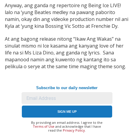
Anyway, ang ganda ng repertoire ng Being Ice LIVE!
lalo na ‘yung Beatles medley na pawang paborito
namin, okay din ang videoke production number nil ani
Kyla at ‘yung kina Bossing Vic Sotto at Frenchie Dy.
At ang bagong release nitong “Ikaw Ang Wakas” na
sinulat mismo ni Ice kasama ang kanyang love of her
life na si Ms Liza Dino, ang ganda ng lyrics. Sana
mapanood namin ang kuwento ng kantang ito sa
pelikula o serye at the same time maging theme song.
Subscribe to our daily newsletter
SIGN ME UP
By providing an email address. I agree to the
Terms of Use
and acknowledge that I have
read the
Privacy Policy
.