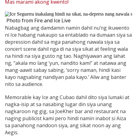
Mas marami akong kwento!
Photo from Fire and Ice Live
Nabagbag ang damdamin namin dahil nu’ng ikuwento
ni Ice habang nakaupo sa entablado na dumaan siya sa
depression dahil sa mga panahong nawala siya sa
concert scene dahil nga di na siya sikat at feeling wala
na hindi na siya gusto ng tao. Naghiyawan ang lahat
ng, “akala mo lang ‘yun, nandito kami” at natawa ang
mang-aawit sabay sabing, ‘sorry naman, hindi kasi
kayo nagsabing nandiyan pala kayo.’ Aliw ang banter
nito sa audience.
Memorable kay Ice ang Cubao dahil dito siya lumaki at
nagka-isip at sa nasabing lugar din siya unang
nagkaroon ng gig, sa JoeKher bar and restaurant na
naging publicist kami pero hindi namin inabot si Aiza
sa panahong nandoon siya, ang sikat noon ay ang
Aegis.