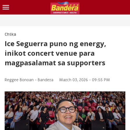
CHIKA
BALITA
Chika
Ice Seguerra puno ng energy,
BLIND ITEM
inikot concert venue para
LOTTO
magpasalamat sa supporters
CONTACT US
INQUIRER.NET
Reggee Bonoan -
Bandera
March 03, 2026 - 09:55 PM