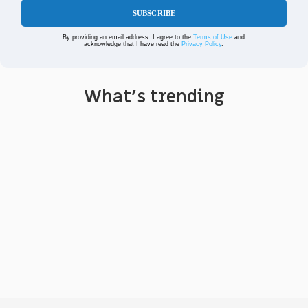
SUBSCRIBE
By providing an email address. I agree to the
Terms of Use
and
acknowledge that I have read the
Privacy Policy
.
What's trending