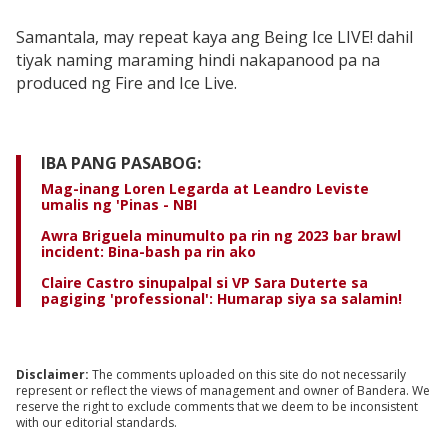
Samantala, may repeat kaya ang Being Ice LIVE! dahil
tiyak naming maraming hindi nakapanood pa na
produced ng Fire and Ice Live.
IBA PANG PASABOG:
Mag-inang Loren Legarda at Leandro Leviste
umalis ng 'Pinas - NBI
Awra Briguela minumulto pa rin ng 2023 bar brawl
incident: Bina-bash pa rin ako
Claire Castro sinupalpal si VP Sara Duterte sa
pagiging 'professional': Humarap siya sa salamin!
Disclaimer:
The comments uploaded on this site do not necessarily
represent or reflect the views of management and owner of Bandera. We
reserve the right to exclude comments that we deem to be inconsistent
with our editorial standards.