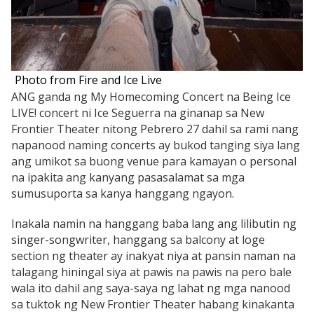
Photo from Fire and Ice Live
ANG ganda ng My Homecoming Concert na Being Ice
LIVE! concert ni Ice Seguerra na ginanap sa New
Frontier Theater nitong Pebrero 27 dahil sa rami nang
napanood naming concerts ay bukod tanging siya lang
ang umikot sa buong venue para kamayan o personal
na ipakita ang kanyang pasasalamat sa mga
sumusuporta sa kanya hanggang ngayon.
Inakala namin na hanggang baba lang ang lilibutin ng
singer-songwriter, hanggang sa balcony at loge
section ng theater ay inakyat niya at pansin naman na
talagang hiningal siya at pawis na pawis na pero bale
wala ito dahil ang saya-saya ng lahat ng mga nanood
sa tuktok ng New Frontier Theater habang kinakanta