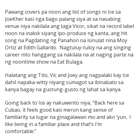
Pawang covers pa noon ang list of songs ni Ice sa
JoeKher kasi nga bago palang siya at sa nasabing
venue niya nakilala ang taga Vicor, sikat na record label
noon na inalok siyang ipo-produce ng kanta, ang hit
song na Pagdating ng Panahon na isinulat nina Moy
Ortiz at Edith Gallardo. Nagtuluy-tuloy na ang singing
career nito hanggang sa nakilala na at naging parte na
ng noontime show na Eat Bulaga.
Halatang ang Tito, Vic and Joey ang nagpalaki kay Ice
dahil napaka-witty niyang sumagot sa ibinabato sa
kanya bagay na gustung-gusto ng lahat sa kanya.
Going back to Ice ay nakuwento niya, “Back here sa
Cubao, it feels good kasi meron kang sense of
familiarity sa lugar na ginagalawan mo and ako ‘yun. I
like being in a familiar place and that’s I’m
comfortable.”