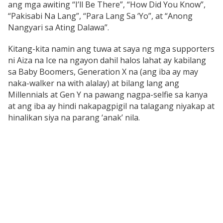
ang mga awiting “I’ll Be There”, “How Did You Know”,
“Pakisabi Na Lang”, “Para Lang Sa ‘Yo”, at “Anong
Nangyari sa Ating Dalawa”.
Kitang-kita namin ang tuwa at saya ng mga supporters
ni Aiza na Ice na ngayon dahil halos lahat ay kabilang
sa Baby Boomers, Generation X na (ang iba ay may
naka-walker na with alalay) at bilang lang ang
Millennials at Gen Y na pawang nagpa-selfie sa kanya
at ang iba ay hindi nakapagpigil na talagang niyakap at
hinalikan siya na parang ‘anak’ nila.