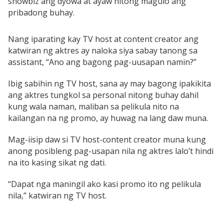
showbiz ang dyowa at ayaw nitong magulo ang
pribadong buhay.
Nang iparating kay TV host at content creator ang
katwiran ng aktres ay naloka siya sabay tanong sa
assistant, “Ano ang bagong pag-uusapan namin?”
Ibig sabihin ng TV host, sana ay may bagong ipakikita
ang aktres tungkol sa personal nitong buhay dahil
kung wala naman, maliban sa pelikula nito na
kailangan na ng promo, ay huwag na lang daw muna.
Mag-iisip daw si TV host-content creator muna kung
anong posibleng pag-usapan nila ng aktres lalo’t hindi
na ito kasing sikat ng dati.
“Dapat nga maningil ako kasi promo ito ng pelikula
nila,” katwiran ng TV host.