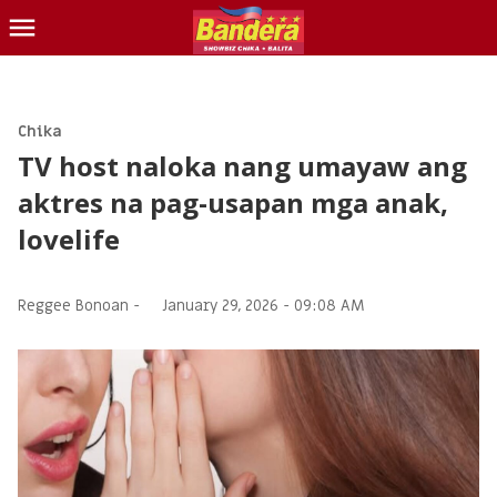
CHIKA
BALITA
Chika
TV host naloka nang umayaw ang
BLIND ITEM
aktres na pag-usapan mga anak,
LOTTO
lovelife
CONTACT US
INQUIRER.NET
Reggee Bonoan -
January 29, 2026 - 09:08 AM