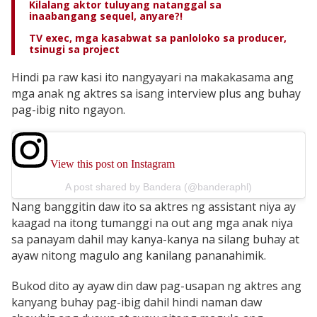
Kilalang aktor tuluyang natanggal sa
inaabangang sequel, anyare?!
TV exec, mga kasabwat sa panloloko sa producer,
tsinugi sa project
Hindi pa raw kasi ito nangyayari na makakasama ang
mga anak ng aktres sa isang interview plus ang buhay
pag-ibig nito ngayon.
View this post on Instagram
A post shared by Bandera (@banderaphl)
Nang banggitin daw ito sa aktres ng assistant niya ay
kaagad na itong tumanggi na out ang mga anak niya
sa panayam dahil may kanya-kanya na silang buhay at
ayaw nitong magulo ang kanilang pananahimik.
Bukod dito ay ayaw din daw pag-usapan ng aktres ang
kanyang buhay pag-ibig dahil hindi naman daw