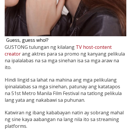
Guess, guess who!?
GUSTONG tulungan ng kilalang
TV host-content
creator
ang aktres para sa promo ng kanyang pelikula
na ipalalabas na sa mga sinehan isa sa mga araw na
ito.
Hindi lingid sa lahat na mahina ang mga pelikulang
ipinalalabas sa mga sinehan, patunay ang katatapos
na 51st Metro Manila Film Festival na tatlong pelikula
lang yata ang nakabawi sa puhunan.
Katwiran ng ibang kababayan natin ay sobrang mahal
ng sine kaya aabangan na lang nila ito sa streaming
platforms.