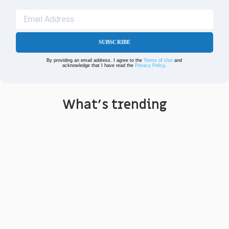
SUBSCRIBE
By providing an email address. I agree to the
Terms of Use
and
acknowledge that I have read the
Privacy Policy
.
What's trending